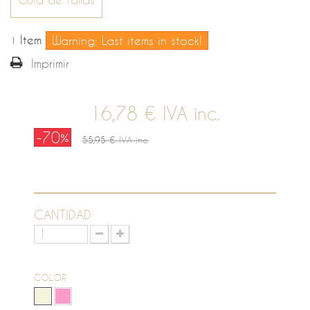
Item
Warning: Last items in stock!
1
Imprimir
16,78 €
IVA inc.
-70%
55,95 €
IVA inc.
CANTIDAD
COLOR