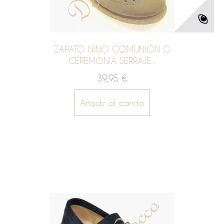
ZAPATO NIÑO COMUNIÓN O
CEREMONIA SERRAJE...
39,95 €
Añadir al carrito