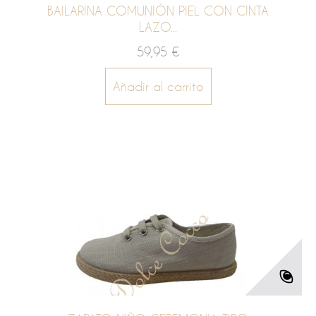
BAILARINA COMUNIÓN PIEL CON CINTA
LAZO...
59,95 €
Añadir al carrito