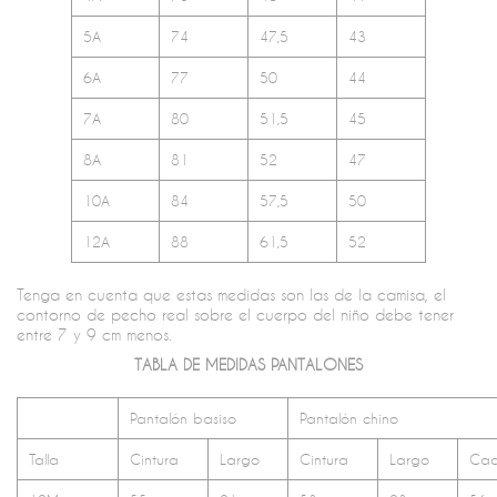
5A
74
47,5
43
6A
77
50
44
7A
80
51,5
45
8A
81
52
47
10A
84
57,5
50
12A
88
61,5
52
Tenga en cuenta que estas medidas son las de la camisa, el
contorno de pecho real sobre el cuerpo del niño debe tener
entre 7 y 9 cm menos.
TABLA DE MEDIDAS PANTALONES
Pantalón basiso
Pantalón chino
Talla
Cintura
Largo
Cintura
Largo
Cad