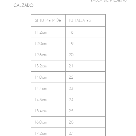
CALZADO
SI TU PIE MIDE
TU TALLA ES
11,2cm
18
12,0cm
19
12,6cm
20
13,2cm
21
14,0cm
22
14,4cm
23
14,8cm
24
15,4cm
25
16,0cm
26
17,2cm
27