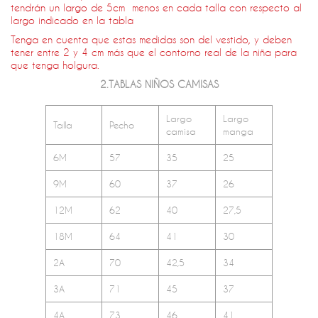
tendrán un largo de 5cm menos en cada talla con respecto al
largo indicado en la tabla
Tenga en cuenta que estas medidas son del vestido, y deben
tener entre 2 y 4 cm más que el contorno real de la niña para
que tenga holgura.
2.TABLAS NIÑOS CAMISAS
Largo
Largo
Talla
Pecho
camisa
manga
6M
57
35
25
9M
60
37
26
12M
62
40
27,5
18M
64
41
30
2A
70
42,5
34
3A
71
45
37
4A
73
46
41