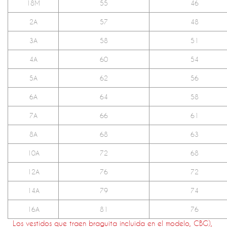
18M
55
46
2A
57
48
3A
58
51
4A
60
54
5A
62
56
6A
64
58
7A
66
61
8A
68
63
10A
72
68
12A
76
72
14A
79
74
16A
81
76
Los vestidos que traen braguita incluida en el modelo, CBG),