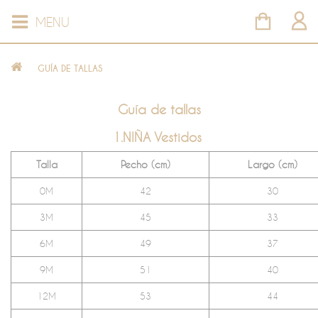
MENU
GUÍA DE TALLAS
Guía de tallas
1.NIÑA Vestidos
Talla
Pecho (cm)
Largo (cm)
0M
42
30
3M
45
33
6M
49
37
9M
51
40
12M
53
44