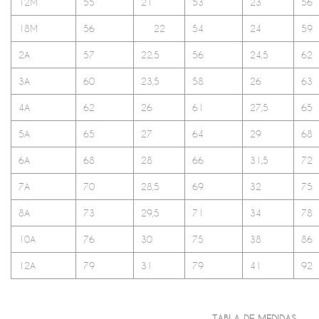
12M
55
21
53
23
56
18M
56
22
54
24
59
2A
57
22,5
56
24,5
62
3A
60
23,5
58
26
63
4A
62
26
61
27,5
65
5A
65
27
64
29
68
6A
68
28
66
31,5
72
7A
70
28,5
69
32
75
8A
73
29,5
71
34
78
10A
76
30
75
38
86
12A
79
31
79
41
92
TABLA DE MEDIDAS