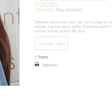
COLORES
New product
CONDITION:
Diadema ancha con lazo de tul a juego en va
colores y punta darcy doble. El modelo definiti
incluye la rosa central del lazo.
Guía de tallas
Items
7
Imprimir