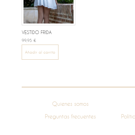
VESTIDO FRIDA
99,95 €
Añadir al carrito
Información
Quienes somos
Preguntas frecuentes
Polít