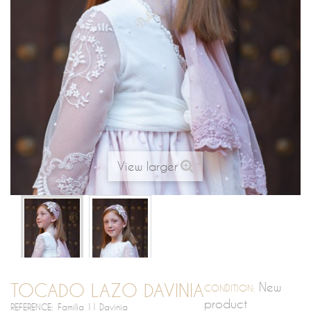
View larger
TOCADO LAZO DAVINIA
New
CONDITION:
product
REFERENCE:
Familia 11 Davinia