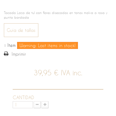
Tocado Lazo de tul con flores disecadas en tonos malva o rosa y
punta bordada
Guía de tallas
Item
Warning: Last items in stock!
1
Imprimir
39,95 €
IVA inc.
CANTIDAD