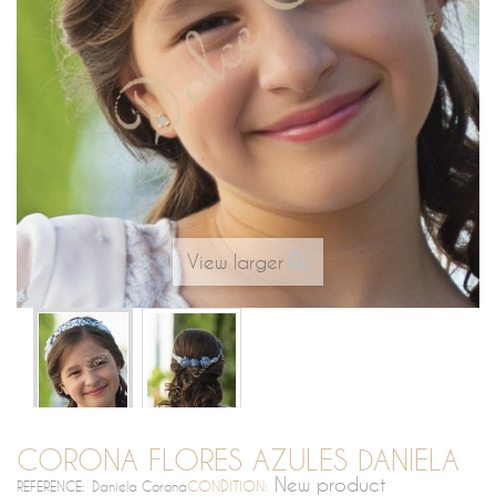
View larger
CORONA FLORES AZULES DANIELA
New product
CONDITION:
REFERENCE:
Daniela Corona