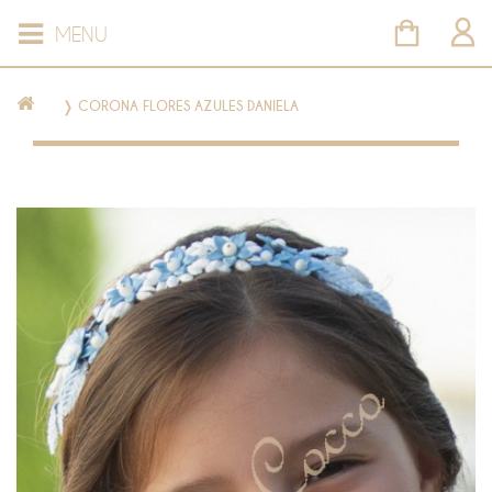
MENU
❭
CORONA FLORES AZULES DANIELA