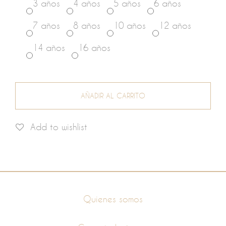
3 años
4 años
5 años
6 años
7 años
8 años
10 años
12 años
14 años
16 años
AÑADIR AL CARRITO
Add to wishlist
Información
Quienes somos