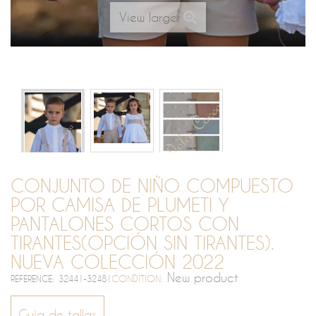
View larger
CONJUNTO DE NIÑO COMPUESTO
POR CAMISA DE PLUMETI Y
PANTALONES CORTOS CON
TIRANTES(OPCIÓN SIN TIRANTES).
NUEVA COLECCIÓN 2022
New product
CONDITION:
REFERENCE:
32441-32481
Guía de tallas